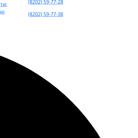
(8202) 59-77-28
ти:
но
(8202) 59-77-38