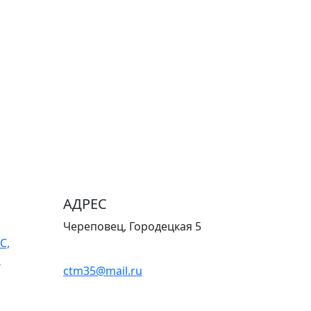
АДРЕС
Череповец, Городецкая 5
С,
о
ctm35@mail.ru